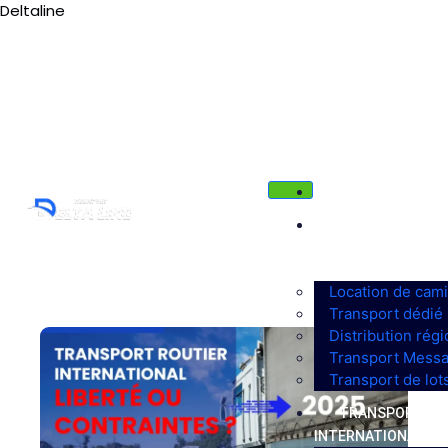
Deltaline
Tél : 03 88 36 66 38
deltaline@orange.fr
ACCUEIL
SOLUTIONS
DE
TRANSPORT
Location de cam
Transport dédié
Distribution régi
Transport Messa
Transport de lot
TRANSPORT
INTERNATIONAL