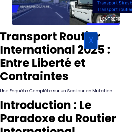
Transport Stras
Transport routi
L’ENTREPRISE
Transport Routier
X
International 2025 :
Entre Liberté et
Contraintes
Une Enquête Complète sur un Secteur en Mutation
Introduction : Le
Paradoxe du Routier
International