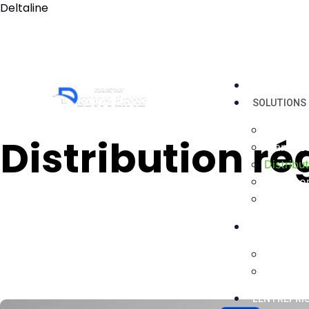
Deltaline
Tél : 03 88 36 66 38
deltaline@orange.fr
ACCUEIL
SOLUTIONS
Location
Distribution ré
Transpor
Distribu
Transpo
Transpor
TRANSPORT
Transpo
Transpor
L’ENTREPRI