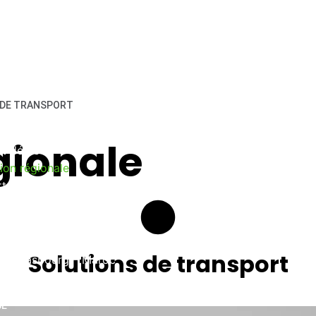
 DE TRANSPORT
 de camion avec chauffeur
gionale
t dédié
tion régionale
rt Messagerie
t de lots (FTL/ LTL)
 INTERNATIONAL
Solutions de transport
rt Strasbourg – Maroc
t routier France-Allemagne
SE