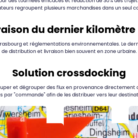
our des tournées efficaces et réduction de 30% des trajets 
teurs regroupent plusieurs marchandises dans un seul c
raison du dernier kilomètre
trasbourg et réglementations environnementales. Le derni
de distribution et livraison bien souvent en zone urbaine.
Solution crossdocking
rouper et dégrouper des flux en provenance directement de
s par "commande" afin de les distribuer vers leur destinati