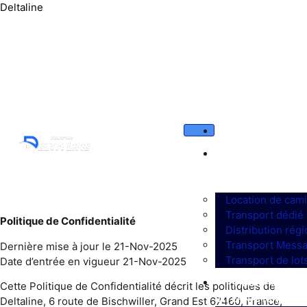
Deltaline
Tél : 03 88 36 66 38
deltaline@orange.fr
ACCUEIL
SOLUTIONS
DE
TRANSPORT
Location de cam
Transport dédié
Politique de Confidentialité
Distribution régi
Transport Messa
Dernière mise à jour le 21-Nov-2025
Transport de lot
Date d’entrée en vigueur 21-Nov-2025
TRANSPORT
Cette Politique de Confidentialité décrit les politiques de
INTERNATIONAL
Deltaline, 6 route de Bischwiller, Grand Est 67460, France,