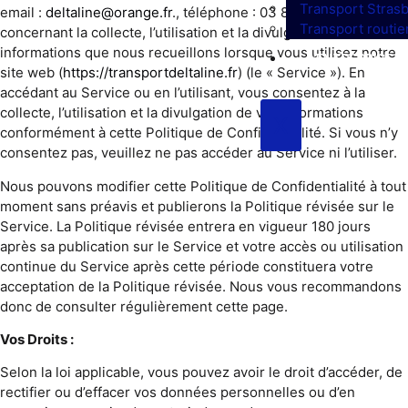
Transport Stras
email :
deltaline@orange.fr
., téléphone : 03 88 36 66 38
Transport routi
concernant la collecte, l’utilisation et la divulgation de vos
informations que nous recueillons lorsque vous utilisez notre
L’ENTREPRISE
site web (
https://transportdeltaline.fr
) (le « Service »). En
accédant au Service ou en l’utilisant, vous consentez à la
collecte, l’utilisation et la divulgation de vos informations
X
conformément à cette Politique de Confidentialité. Si vous n’y
consentez pas, veuillez ne pas accéder au Service ni l’utiliser.
Nous pouvons modifier cette Politique de Confidentialité à tout
moment sans préavis et publierons la Politique révisée sur le
Service. La Politique révisée entrera en vigueur 180 jours
après sa publication sur le Service et votre accès ou utilisation
continue du Service après cette période constituera votre
acceptation de la Politique révisée. Nous vous recommandons
donc de consulter régulièrement cette page.
Vos Droits :
Selon la loi applicable, vous pouvez avoir le droit d’accéder, de
rectifier ou d’effacer vos données personnelles ou d’en