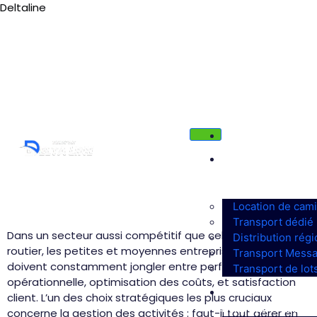
Deltaline
Tél : 03 88 36 66 38
deltaline@orange.fr
ACCUEIL
SOLUTIONS
DE
TRANSPORT
Location de cam
Transport dédié
Dans un secteur aussi compétitif que celui du transport
Distribution régi
routier, les petites et moyennes entreprises (PME)
Transport Messa
doivent constamment jongler entre performance
Transport de lot
opérationnelle, optimisation des coûts, et satisfaction
TRANSPORT
client. L’un des choix stratégiques les plus cruciaux
INTERNATIONAL
concerne la gestion des activités : faut-il tout gérer en