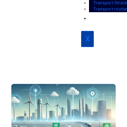
Transport Stras
autonomes :
Transport routi
quel avenir
L’ENTREPRISE
pour les
X
conducteurs
?