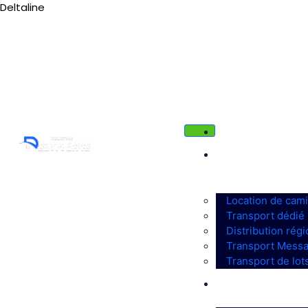
Deltaline
Tél : 03 88 36 66 38
deltaline@orange.fr
ACCUEIL
SOLUTIONS
DE
TRANSPORT
Location de cam
Transport dédié
Distribution régi
Transport Messa
La révolution
Transport de lot
TRANSPORT
des camions
INTERNATIONAL