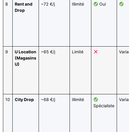
8
Rent and
~72 €/j
Illimité
Oui
Drop
9
U Location
~65 €/j
Limité
Variab
(Magasins
U)
10
City Drop
~68 €/j
Illimité
Variab
Spécialiste