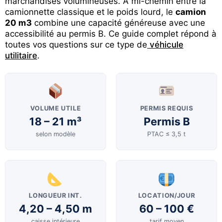
marchandises volumineuses. À mi-chemin entre la
camionnette classique et le poids lourd, le
camion
20 m3
combine une capacité généreuse avec une
accessibilité au permis B. Ce guide complet répond à
toutes vos questions sur ce type de
véhicule
utilitaire
.
VOLUME UTILE
PERMIS REQUIS
18 – 21 m³
Permis B
selon modèle
PTAC ≤ 3,5 t
LONGUEUR INT.
LOCATION/JOUR
4,20 – 4,50 m
60 – 100 €
caisse intérieure
tarif moyen