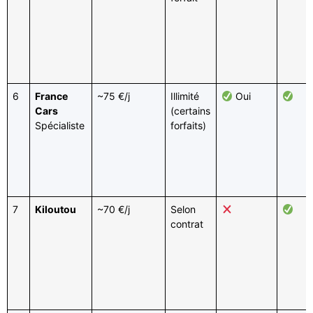
6
France
~75 €/j
Illimité
Oui
Cars
(certains
Spécialiste
forfaits)
7
Kiloutou
~70 €/j
Selon
contrat