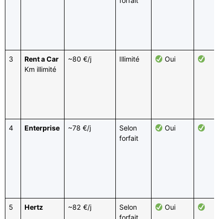
forfait
3
Rent a Car
~80 €/j
Illimité
Oui
Km illimité
4
Enterprise
~78 €/j
Selon
Oui
forfait
5
Hertz
~82 €/j
Selon
Oui
forfait