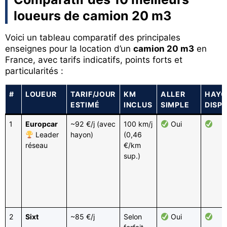
loueurs de camion 20 m3
Voici un tableau comparatif des principales
enseignes pour la location d’un
camion 20 m3
en
France, avec tarifs indicatifs, points forts et
particularités :
#
LOUEUR
TARIF/JOUR
KM
ALLER
HAYO
ESTIMÉ
INCLUS
SIMPLE
DISPO
1
Europcar
~92 €/j (avec
100 km/j
Oui
Leader
hayon)
(0,46
réseau
€/km
sup.)
2
Sixt
~85 €/j
Selon
Oui