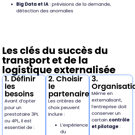
Big Data et IA
: prévisions de la demande,
détection des anomalies
Les clés du succès du
transport et de la
logistique externalisée
1. Définir
2. Choisir
3.
les
le
Organisati
besoins
partenaire
Même en
externalisant,
Avant d’opter
Les critères de
l’entreprise doit
pour un
choix peuvent
conserver un
prestataire 3PL
inclure :
certain
contrôle
ou 4PL, il est
L’expérience
et pilotage
:
essentiel de :
du