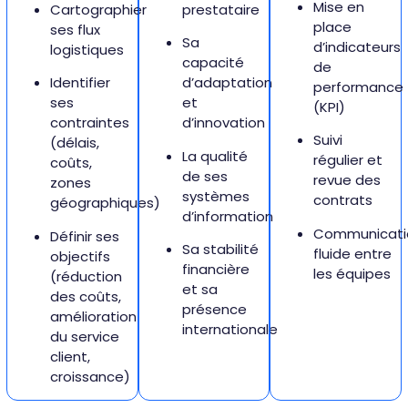
Mise en
Cartographier
prestataire
place
ses flux
Sa
d’indicateurs
logistiques
capacité
de
Identifier
d’adaptation
performance
ses
et
(KPI)
contraintes
d’innovation
Suivi
(délais,
La qualité
régulier et
coûts,
de ses
revue des
zones
systèmes
contrats
géographiques)
d’information
Communicati
Définir ses
Sa stabilité
fluide entre
objectifs
financière
les équipes
(réduction
et sa
des coûts,
présence
amélioration
internationale
du service
client,
croissance)