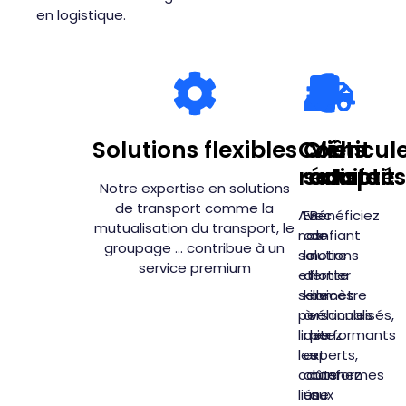
en logistique.
Solutions flexibles
Coûts
Client
Véhicul
réduits
satisfait
adaptés
Notre expertise en solutions
de transport comme la
Avec
En
Bénéficiez
mutualisation du transport, le
nos
confiant
de
groupage ... contribue à un
solutions
le
notre
service premium
et
dernier
flotte
services
kilomètre
de
personnalisés,
à
véhicules
limitez
des
performants
les
experts,
et
coûts
obtenez
conformes
liés
une
aux