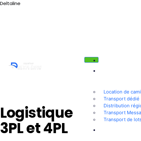
Deltaline
Tél : 03 88 36 66 38
deltaline@orange.fr
ACCUEIL
SOLUTIONS
DE
TRANSPORT
Location de cam
Transport dédié
Distribution régi
Logistique
Transport Messa
Transport de lot
3PL et 4PL
TRANSPORT
INTERNATIONAL