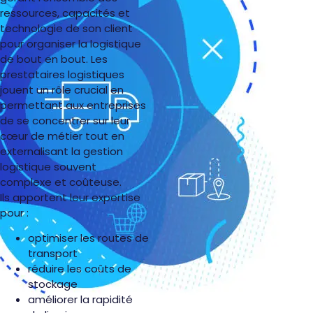
ressources, capacités et
technologie de son client
pour organiser la logistique
de bout en bout. Les
prestataires logistiques
jouent un rôle crucial en
permettant aux entreprises
de se concentrer sur leur
cœur de métier tout en
externalisant la gestion
logistique souvent
complexe et coûteuse.
Ils apportent leur expertise
pour :
optimiser les routes de
transport
réduire les coûts de
stockage
améliorer la rapidité