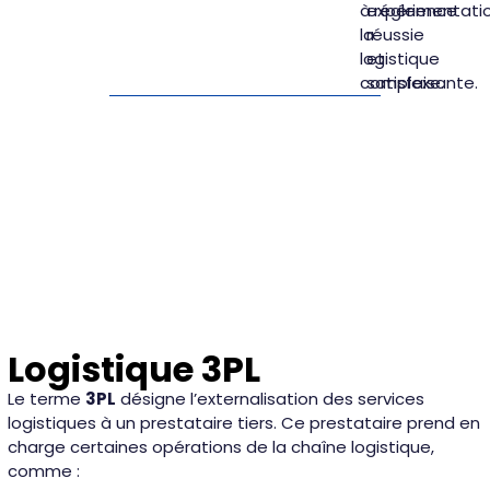
à
expérience
réglementati
la
réussie
logistique
et
complexe.
satisfaisante.
Logistique 3PL
Le terme
3PL
désigne l’externalisation des services
logistiques à un prestataire tiers. Ce prestataire prend en
charge certaines opérations de la chaîne logistique,
comme :